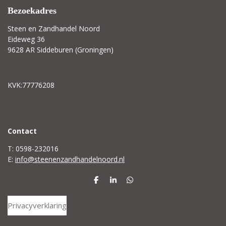
Bezoekadres
Steen en Zandhandel Noord
Eideweg 36
9628 AR Siddeburen (Groningen)
KVK:77776208
C
ontact
T: 0598-232016
E:
info@steenenzandhandelnoord.nl
D
S
D
e
h
e
l
a
l
Privacyverklaring
e
r
e
n
e
n