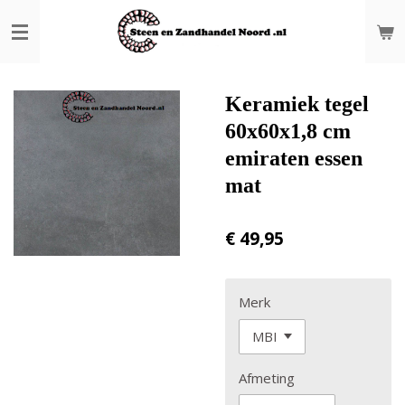
Ga
direct
naar
de
hoofdinhoud
Keramiek tegel
60x60x1,8 cm
emiraten essen
mat
€ 49,95
Merk
Afmeting