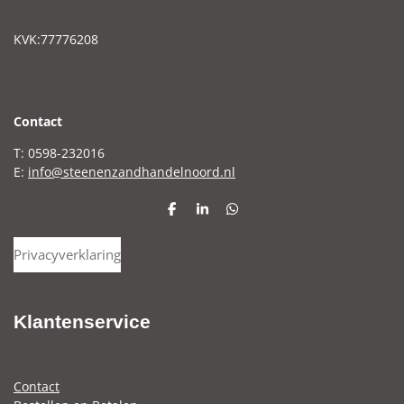
KVK:77776208
C
ontact
T: 0598-232016
E:
info@steenenzandhandelnoord.nl
D
S
D
e
h
e
l
a
l
Privacyverklaring
e
r
e
n
e
n
Klantenservice
Contact