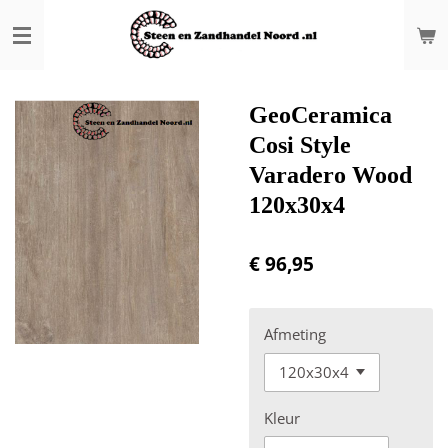
Ga
direct
naar
de
hoofdinhoud
GeoCeramica
Cosi Style
Varadero Wood
120x30x4
€ 96,95
Afmeting
Kleur