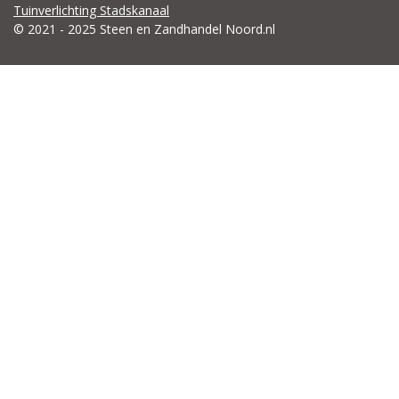
Tuinverlichting Stadskanaal
© 2021 - 2025 Steen en Zandhandel Noord.nl