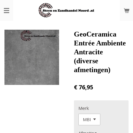
Ga
direct
naar
de
hoofdinhoud
GeoCeramica
Entrée Ambiente
Antracite
(diverse
afmetingen)
€ 76,95
Merk
Afmeting