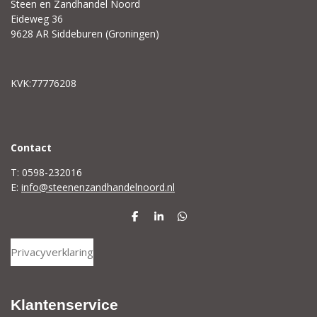
Steen en Zandhandel Noord
Eideweg 36
9628 AR Siddeburen (Groningen)
KVK:77776208
C
ontact
T: 0598-232016
E:
info@steenenzandhandelnoord.nl
D
S
D
e
h
e
l
a
l
Privacyverklaring
e
r
e
n
e
n
Klantenservice