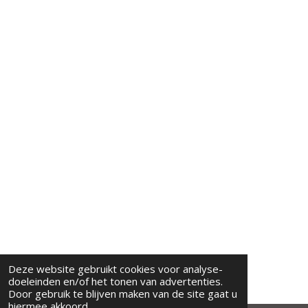
Deze website gebruikt cookies voor analyse-
doeleinden en/of het tonen van advertenties.
Door gebruik te blijven maken van de site gaat u
hiermee akkoord.