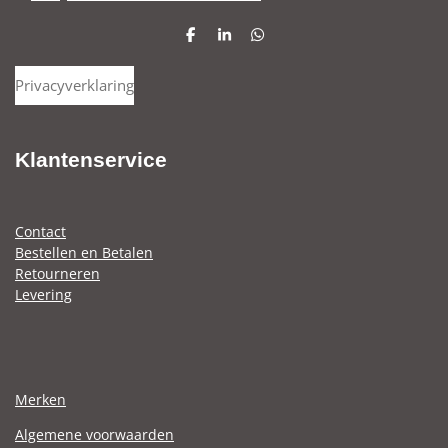
D
S
D
e
h
e
l
a
l
Privacyverklaring
e
r
e
n
e
n
Klantenservice
Contact
Bestellen en Betalen
Retourneren
Levering
Merken
Algemene voorwaarden