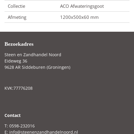
Collectie
ACO Afwateringsgoot
Afmeting
1200x500x60 mm
Bezoekadres
Steen en Zandhandel Noord
Eideweg 36
9628 AR Siddeburen (Groningen)
KVK:77776208
C
ontact
T: 0598-232016
E:
info@steenenzandhandelnoord.nl