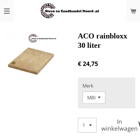
Ga
direct
naar
de
hoofdinhoud
ACO rainbloxx
30 liter
€ 24,75
Merk
In
winkelwagen