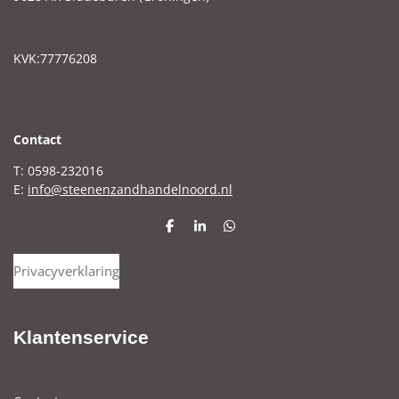
KVK:77776208
C
ontact
T: 0598-232016
E:
info@steenenzandhandelnoord.nl
D
S
D
e
h
e
l
a
l
Privacyverklaring
e
r
e
n
e
n
Klantenservice