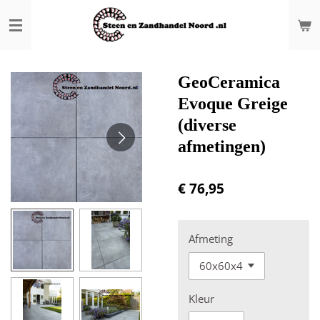
Ga
direct
naar
de
hoofdinhoud
GeoCeramica
Evoque Greige
(diverse
afmetingen)
€ 76,95
Afmeting
Kleur