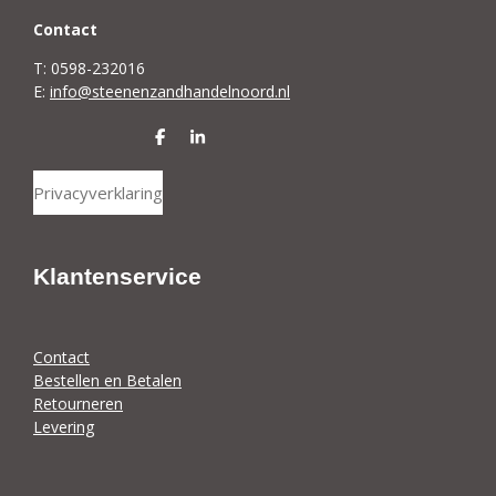
C
ontact
T: 0598-232016
E:
info@steenenzandhandelnoord.nl
D
S
e
h
l
a
Privacyverklaring
e
r
n
e
Klantenservice
Contact
Bestellen en Betalen
Retourneren
Levering