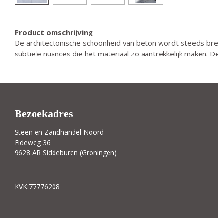
Product omschrijving
De architectonische schoonheid van beton wordt steeds bred
subtiele nuances die het materiaal zo aantrekkelijk maken. De
Bezoekadres
Steen en Zandhandel Noord
Eideweg 36
9628 AR Siddeburen (Groningen)
KVK:77776208