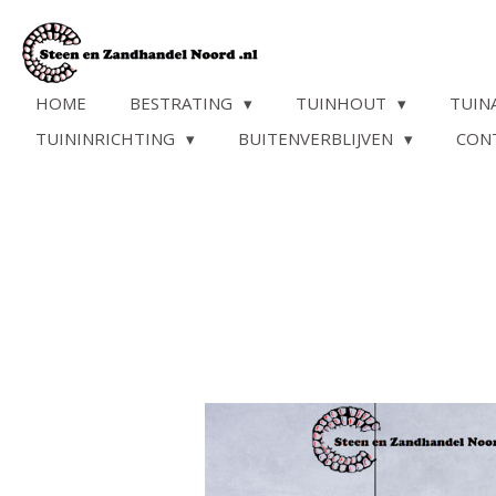
Ga
direct
naar
de
HOME
BESTRATING
TUINHOUT
TUIN
hoofdinhoud
TUININRICHTING
BUITENVERBLIJVEN
CON