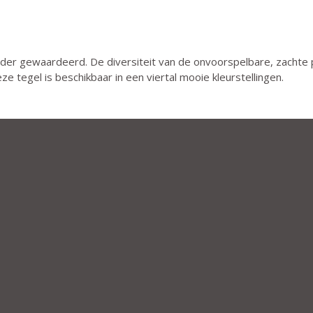
er gewaardeerd. De diversiteit van de onvoorspelbare, zachte pa
ze tegel is beschikbaar in een viertal mooie kleurstellingen.