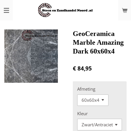
Ga
direct
naar
de
hoofdinhoud
GeoCeramica
Marble Amazing
Dark 60x60x4
€ 84,95
Afmeting
Kleur