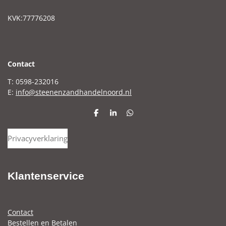
KVK:77776208
C
ontact
T: 0598-232016
E:
info@steenenzandhandelnoord.nl
D
S
D
e
h
e
l
a
l
Privacyverklaring
e
r
e
n
e
n
Klantenservice
Contact
Bestellen en Betalen