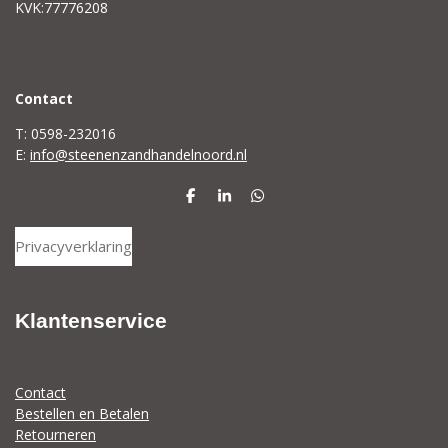
KVK:77776208
C
ontact
T: 0598-232016
E:
info@steenenzandhandelnoord.nl
D
S
D
e
h
e
l
a
l
Privacyverklaring
e
r
e
n
e
n
Klantenservice
Contact
Bestellen en Betalen
Retourneren