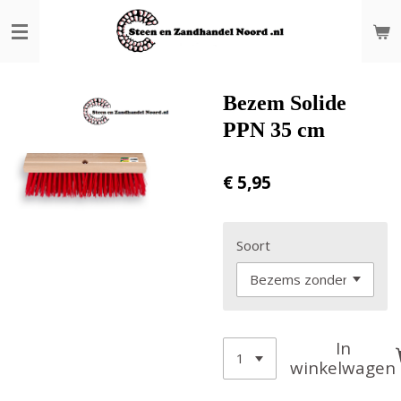
Ga
direct
naar
de
hoofdinhoud
Bezem Solide
PPN 35 cm
€ 5,95
Soort
In
winkelwagen