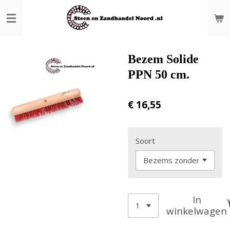
Ga
direct
naar
de
hoofdinhoud
Bezem Solide
PPN 50 cm.
€ 16,55
Soort
In
winkelwagen