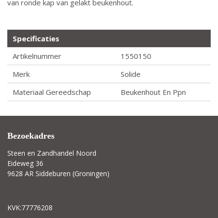
van ronde kap van gelakt beukenhout.
Specificaties
Artikelnummer
1550150
Merk
Solide
Materiaal Gereedschap
Beukenhout En Ppn
Bezoekadres
Steen en Zandhandel Noord
Eideweg 36
9628 AR Siddeburen (Groningen)
KVK:77776208