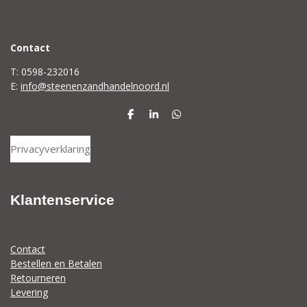
C
ontact
T: 0598-232016
E:
info@steenenzandhandelnoord.nl
D
S
D
e
h
e
l
a
l
Privacyverklaring
e
r
e
n
e
n
Klantenservice
Contact
Bestellen en Betalen
Retourneren
Levering