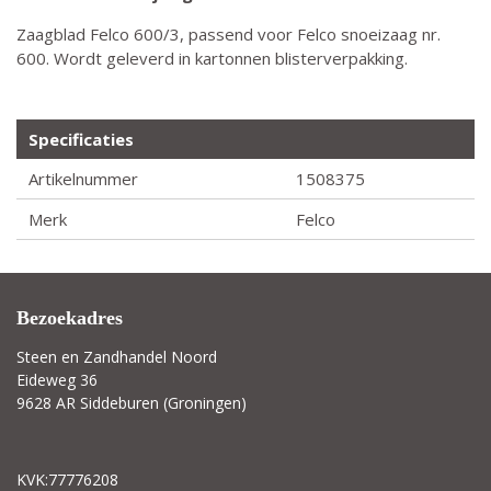
Zaagblad Felco 600/3, passend voor Felco snoeizaag nr.
600. Wordt geleverd in kartonnen blisterverpakking.
Specificaties
Artikelnummer
1508375
Merk
Felco
Bezoekadres
Steen en Zandhandel Noord
Eideweg 36
9628 AR Siddeburen (Groningen)
KVK:77776208