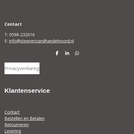
C
ontact
T: 0598-232016
E:
info@steenenzandhandelnoord.nl
D
S
D
e
h
e
l
a
l
Privacyverklaring
e
r
e
n
e
n
Klantenservice
Contact
Bestellen en Betalen
Retourneren
Levering