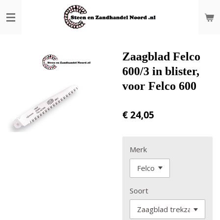
Ga
direct
naar
de
hoofdinhoud
Zaagblad Felco
600/3 in blister,
voor Felco 600
€ 24,05
Merk
Soort