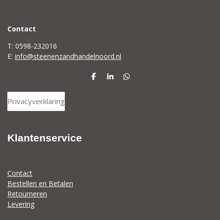
C
ontact
T: 0598-232016
E:
info@steenenzandhandelnoord.nl
D
S
D
e
h
e
l
a
l
Privacyverklaring
e
r
e
n
e
n
Klantenservice
Contact
Bestellen en Betalen
Retourneren
Levering