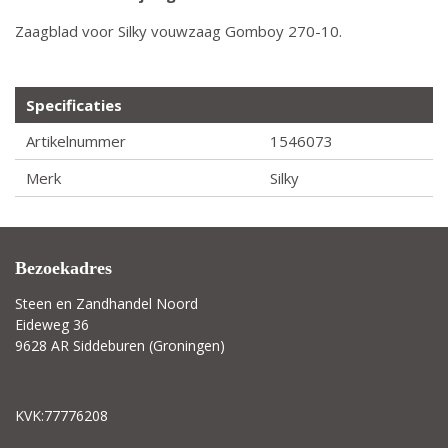
Zaagblad voor Silky vouwzaag Gomboy 270-10.
Specificaties
Artikelnummer
1546073
Merk
Silky
Bezoekadres
Steen en Zandhandel Noord
Eideweg 36
9628 AR Siddeburen (Groningen)
KVK:77776208