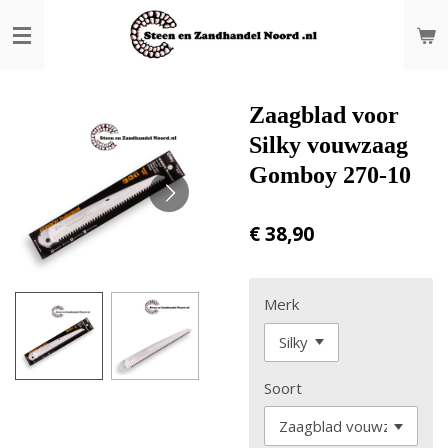
Ga
direct
naar
de
hoofdinhoud
Zaagblad voor
Silky vouwzaag
Gomboy 270-10
€ 38,90
Merk
Soort