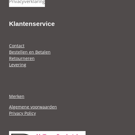
Privacyverklaring
e
r
n
e
Klantenservice
Contact
Bestellen en Betalen
Retourneren
Levering
Merken
Algemene voorwaarden
Privacy Policy