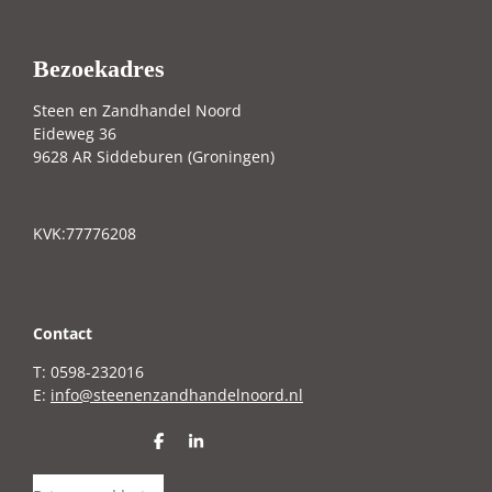
Bezoekadres
Steen en Zandhandel Noord
Eideweg 36
9628 AR Siddeburen (Groningen)
KVK:77776208
C
ontact
T: 0598-232016
E:
info@steenenzandhandelnoord.nl
D
S
e
h
l
a