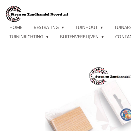
Ga
direct
naar
de
HOME
BESTRATING
TUINHOUT
TUINAF
hoofdinhoud
TUININRICHTING
BUITENVERBLIJVEN
CONTA