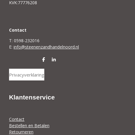
KVK:77776208
C
ontact
T: 0598-232016
E:
info@steenenzandhandelnoord.nl
D
S
e
h
l
a
Privacyverklaring
e
r
n
e
Klantenservice
Contact
Bestellen en Betalen
Retourneren