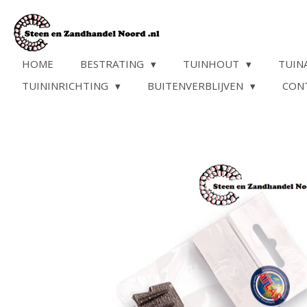
Ga
direct
naar
de
HOME
BESTRATING
TUINHOUT
TUIN
hoofdinhoud
TUININRICHTING
BUITENVERBLIJVEN
CON