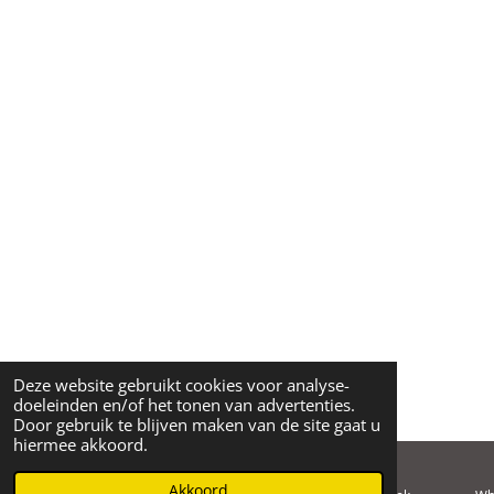
Deze website gebruikt cookies voor analyse-
doeleinden en/of het tonen van advertenties.
Door gebruik te blijven maken van de site gaat u
hiermee akkoord.
Akkoord