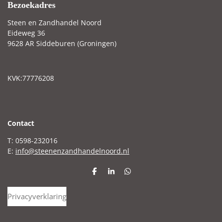
Bezoekadres
Steen en Zandhandel Noord
Eideweg 36
9628 AR Siddeburen (Groningen)
KVK:77776208
C
ontact
T: 0598-232016
E:
info@steenenzandhandelnoord.nl
D
S
D
e
h
e
l
a
l
Privacyverklaring
e
r
e
n
e
n