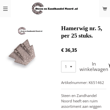
Ga
direct
naar
de
hoofdinhoud
Hamerwig nr. 5,
per 25 stuks.
€ 36,35
In
winkelwagen
Artikelnummer:
K651462
Steen en Zandhandel
Noord heeft een ruim
assortiment aan wiggen