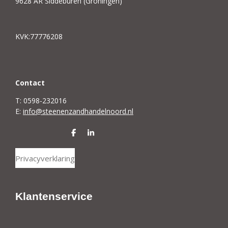
9628 AR Siddeburen (Groningen)
KVK:77776208
C
ontact
T: 0598-232016
E:
info@steenenzandhandelnoord.nl
D
S
e
h
l
a
Privacyverklaring
e
r
n
e
Klantenservice