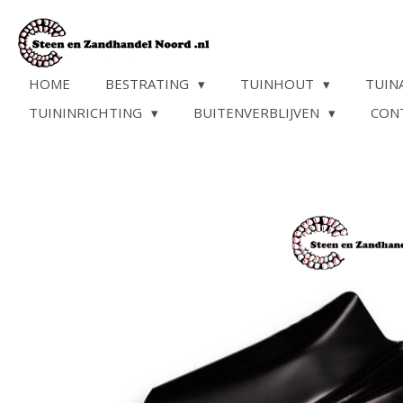
Ga
direct
naar
de
HOME
BESTRATING
TUINHOUT
TUIN
hoofdinhoud
TUININRICHTING
BUITENVERBLIJVEN
CON