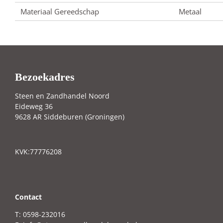
Materiaal Gereedschap
Metaal
Bezoekadres
Steen en Zandhandel Noord
Eideweg 36
9628 AR Siddeburen (Groningen)
KVK:77776208
C
ontact
T: 0598-232016