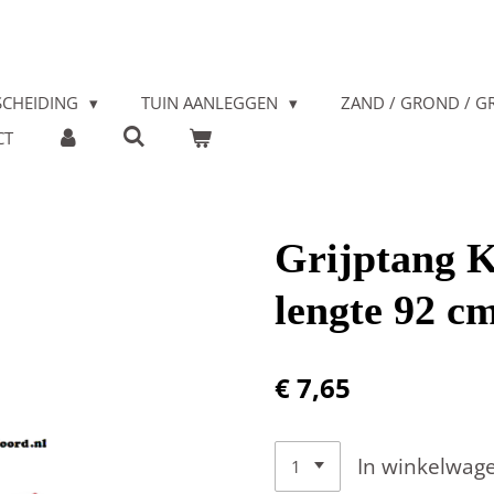
SCHEIDING
TUIN AANLEGGEN
ZAND / GROND / GR
CT
Grijptang 
lengte 92 c
€ 7,65
In winkelwag