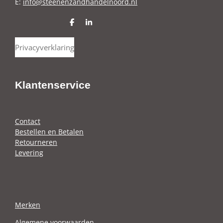
E:
info@steenenzandhandelnoord.nl
D
S
e
h
l
a
Privacyverklaring
e
r
n
e
Klantenservice
Contact
Bestellen en Betalen
Retourneren
Levering
Merken
Algemene voorwaarden