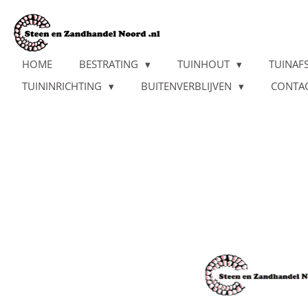
Ga
direct
naar
de
HOME
BESTRATING
TUINHOUT
TUINAF
hoofdinhoud
TUININRICHTING
BUITENVERBLIJVEN
CONTA