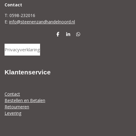
C
ontact
T: 0598-232016
E:
info@steenenzandhandelnoord.nl
D
S
D
e
h
e
l
a
l
Privacyverklaring
e
r
e
n
e
n
Klantenservice
Contact
Bestellen en Betalen
Retourneren
Levering