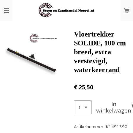
Ga
direct
naar
de
hoofdinhoud
Vloertrekker
SOLIDE, 100 cm
breed, extra
verstevigd,
waterkeerrand
€ 25,50
In
winkelwagen
Artikelnummer:
K1491390