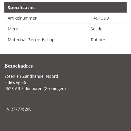
Specificaties
Artikelnummer
1491390
Merk
Solide
Materiaal Gereedschap
Rubber
Bezoekadres
Steen en Zandhandel Noord
Eideweg 36
9628 AR Siddeburen (Groningen)
KVK:77776208