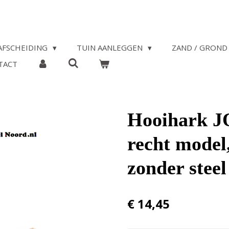
AFSCHEIDING
TUIN AANLEGGEN
ZAND / GROND 
TACT
Hooihark JO
recht model,
zonder steel
€ 14,45