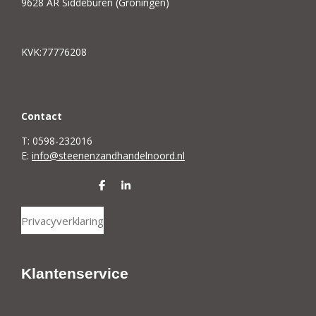
9628 AR Siddeburen (Groningen)
KVK:77776208
C
ontact
T: 0598-232016
E:
info@steenenzandhandelnoord.nl
D
S
e
h
l
a
Privacyverklaring
e
r
n
e
Klantenservice