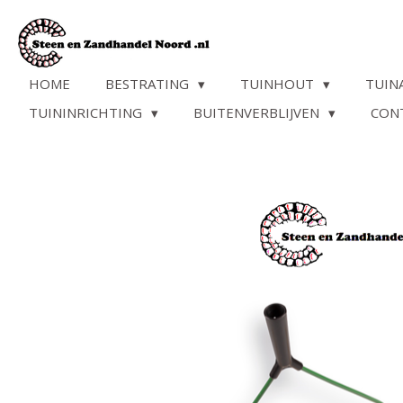
Ga
direct
naar
de
HOME
BESTRATING
TUINHOUT
TUIN
hoofdinhoud
TUININRICHTING
BUITENVERBLIJVEN
CON