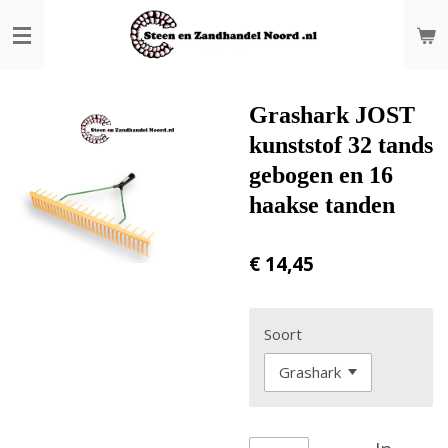
Ga
direct
naar
de
hoofdinhoud
Grashark JOST
kunststof 32 tands
gebogen en 16
haakse tanden
€ 14,45
Soort