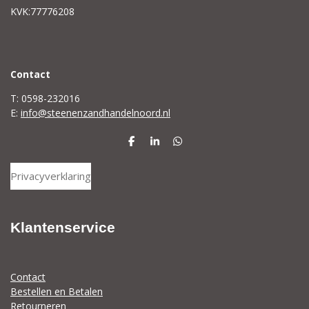
KVK:77776208
C
ontact
T: 0598-232016
E:
info@steenenzandhandelnoord.nl
D
S
D
e
h
e
l
a
l
Privacyverklaring
e
r
e
n
e
n
Klantenservice
Contact
Bestellen en Betalen
Retourneren