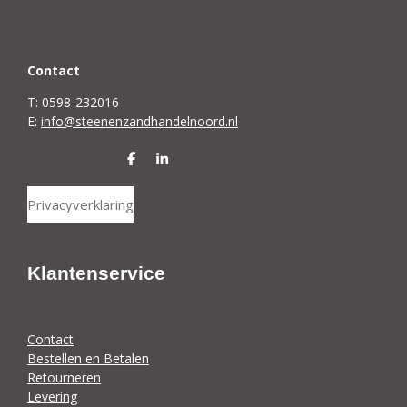
C
ontact
T: 0598-232016
E:
info@steenenzandhandelnoord.nl
D
S
e
h
l
a
Privacyverklaring
e
r
n
e
Klantenservice
Contact
Bestellen en Betalen
Retourneren
Levering