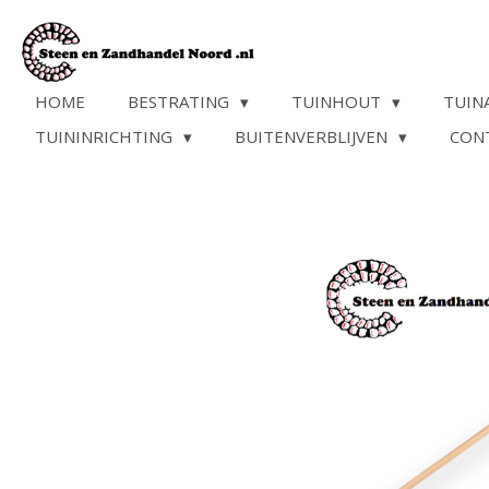
Ga
direct
naar
de
HOME
BESTRATING
TUINHOUT
TUIN
hoofdinhoud
TUININRICHTING
BUITENVERBLIJVEN
CON