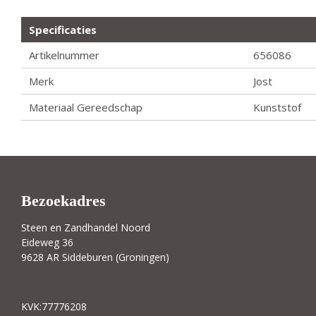
Specificaties
Artikelnummer
656086
Merk
Jost
Materiaal Gereedschap
Kunststof
Bezoekadres
Steen en Zandhandel Noord
Eideweg 36
9628 AR Siddeburen (Groningen)
KVK:77776208