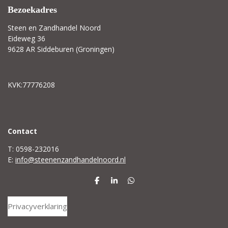
Bezoekadres
Steen en Zandhandel Noord
Eideweg 36
9628 AR Siddeburen (Groningen)
KVK:77776208
C
ontact
T: 0598-232016
E:
info@steenenzandhandelnoord.nl
D
S
D
e
h
e
l
a
l
Privacyverklaring
e
r
e
n
e
n