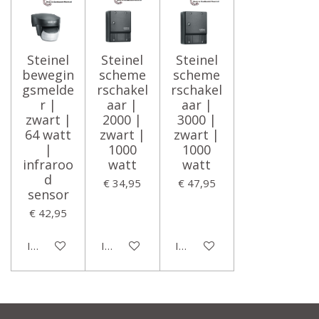
Steinel
Steinel
Steinel
bewegin
scheme
scheme
gsmelde
rschakel
rschakel
r |
aar |
aar |
zwart |
2000 |
3000 |
64 watt
zwart |
zwart |
|
1000
1000
infraroo
watt
watt
d
€ 34,95
€ 47,95
sensor
€ 42,95
In winkelwagen
In winkelwagen
In winkelwagen