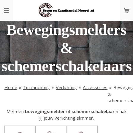
Ga
direct
naar
Bewegingsmelders
de
hoofdinhoud
&
schemerschakelaars
Home
»
Tuininrichting
»
Verlichting
»
Accessoires
»
Bewegin
&
schemerscha
Met een
bewegingsmelder
of
schemerschakelaar
maak
jij jouw verlichting slimmer.