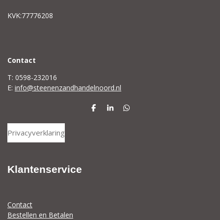
KVK:77776208
C
ontact
T: 0598-232016
E:
info@steenenzandhandelnoord.nl
D
S
D
e
h
e
l
a
l
Privacyverklaring
e
r
e
n
e
n
Klantenservice
Contact
Bestellen en Betalen