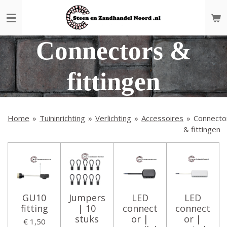
Ga
direct
naar
Connectors &
de
hoofdinhoud
fittingen
Home
»
Tuininrichting
»
Verlichting
»
Accessoires
»
Connecto
& fittingen
GU10
Jumpers
LED
LED
fitting
| 10
connect
connect
stuks
or |
or |
€ 1,50