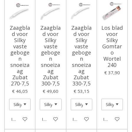
Zaagbla
Zaagbla
Zaagbla
Los blad
d voor
d voor
d voor
voor
Silky
Silky
Silky
Silky
vaste
vaste
vaste
Gomtar
geboge
geboge
geboge
o
n
n
n
Wortel
snoeiza
snoeiza
snoeiza
240
ag
ag
ag
€ 37,90
Zubat
Zubat
Zubat
270-7,5
300-7,5
330-7,5
€ 46,05
€ 49,60
€ 53,15
In winkelwagen
In winkelwagen
In winkelwagen
In winkelwage