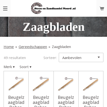
Ga
direct
naar
de
Zaagbladen
hoofdinhoud
Home
»
Gereedschappen
»
Zaagbladen
49 resultaten
Sorteer:
Merk
▾
Soort
▾
Beugelz
Beugelz
Beugelz
Beugelz
aagblad
aagblad
aagblad
aagblad