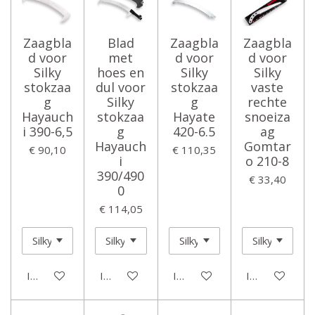
Zaagbla
Blad
Zaagbla
Zaagbla
d voor
met
d voor
d voor
Silky
hoes en
Silky
Silky
stokzaa
dul voor
stokzaa
vaste
g
Silky
g
rechte
Hayauch
stokzaa
Hayate
snoeiza
i 390-6,5
g
420-6.5
ag
Hayauch
Gomtar
€ 90,10
€ 110,35
i
o 210-8
390/490
€ 33,40
0
€ 114,05
In winkelwagen
In winkelwagen
In winkelwagen
In winkelwage