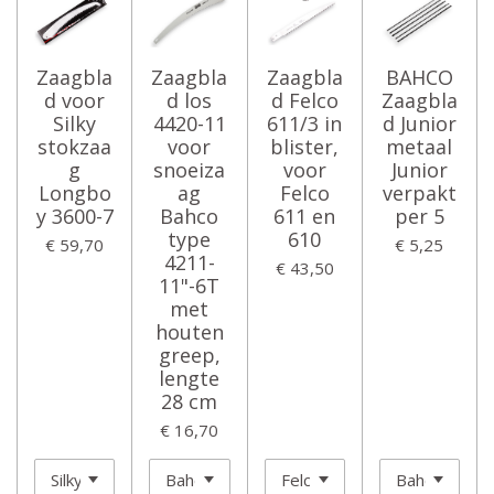
Zaagbla
Zaagbla
Zaagbla
BAHCO
d voor
d los
d Felco
Zaagbla
Silky
4420-11
611/3 in
d Junior
stokzaa
voor
blister,
metaal
g
snoeiza
voor
Junior
Longbo
ag
Felco
verpakt
y 3600-7
Bahco
611 en
per 5
type
610
€ 59,70
€ 5,25
4211-
€ 43,50
11"-6T
met
houten
greep,
lengte
28 cm
€ 16,70