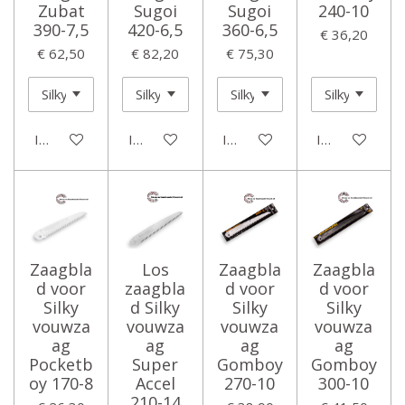
Zubat
Sugoi
Sugoi
240-10
390-7,5
420-6,5
360-6,5
€ 36,20
€ 62,50
€ 82,20
€ 75,30
In winkelwagen
In winkelwagen
In winkelwagen
In winkelwage
Zaagbla
Los
Zaagbla
Zaagbla
d voor
zaagbla
d voor
d voor
Silky
d Silky
Silky
Silky
vouwza
vouwza
vouwza
vouwza
ag
ag
ag
ag
Pocketb
Super
Gomboy
Gomboy
oy 170-8
Accel
270-10
300-10
210-14