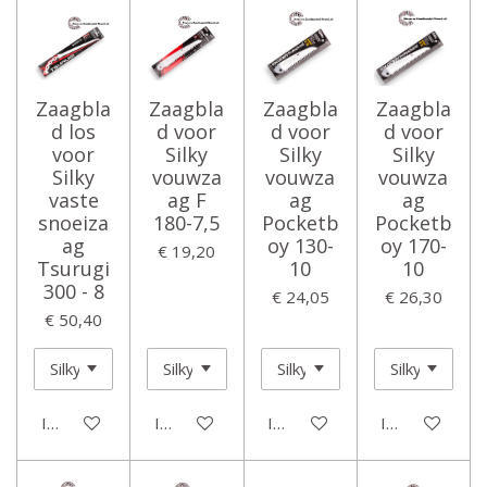
Zaagbla
Zaagbla
Zaagbla
Zaagbla
d los
d voor
d voor
d voor
voor
Silky
Silky
Silky
Silky
vouwza
vouwza
vouwza
vaste
ag F
ag
ag
snoeiza
180-7,5
Pocketb
Pocketb
ag
oy 130-
oy 170-
€ 19,20
Tsurugi
10
10
300 - 8
€ 24,05
€ 26,30
€ 50,40
In winkelwagen
In winkelwagen
In winkelwagen
In winkelwage