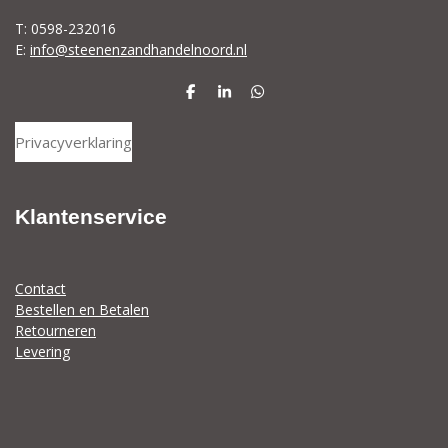
T: 0598-232016
E:
info@steenenzandhandelnoord.nl
D
S
D
e
h
e
l
a
l
Privacyverklaring
e
r
e
n
e
n
Klantenservice
Contact
Bestellen en Betalen
Retourneren
Levering