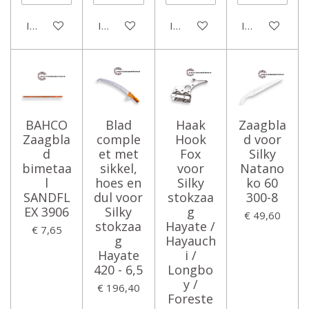
In winkelwagen
In winkelwagen
In winkelwagen
In winkelwage
BAHCO
Blad
Haak
Zaagbla
Zaagbla
comple
Hook
d voor
d
et met
Fox
Silky
bimetaa
sikkel,
voor
Natano
l
hoes en
Silky
ko 60
SANDFL
dul voor
stokzaa
300-8
EX 3906
Silky
g
€ 49,60
stokzaa
Hayate /
€ 7,65
g
Hayauch
Hayate
i /
420 - 6,5
Longbo
y /
€ 196,40
Foreste