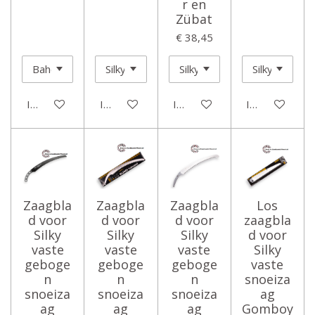
r en
Zübat
€ 38,45
In winkelwagen
In winkelwagen
In winkelwagen
In winkelwage
Zaagbla
Zaagbla
Zaagbla
Los
d voor
d voor
d voor
zaagbla
Silky
Silky
Silky
d voor
vaste
vaste
vaste
Silky
geboge
geboge
geboge
vaste
n
n
n
snoeiza
snoeiza
snoeiza
snoeiza
ag
ag
ag
ag
Gomboy