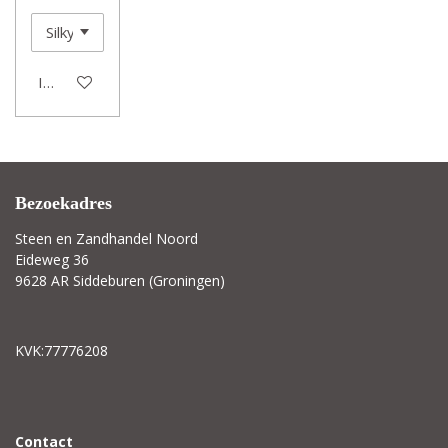
In winkelwagen
Bezoekadres
Steen en Zandhandel Noord
Eideweg 36
9628 AR Siddeburen (Groningen)
KVK:77776208
C
ontact