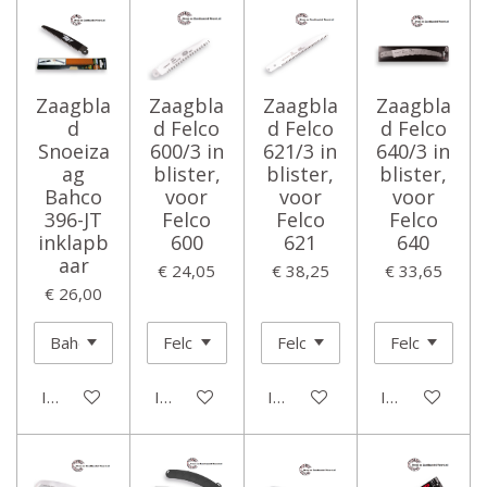
Zaagbla
Zaagbla
Zaagbla
Zaagbla
d
d Felco
d Felco
d Felco
Snoeiza
600/3 in
621/3 in
640/3 in
ag
blister,
blister,
blister,
Bahco
voor
voor
voor
396-JT
Felco
Felco
Felco
inklapb
600
621
640
aar
€ 24,05
€ 38,25
€ 33,65
€ 26,00
In winkelwagen
In winkelwagen
In winkelwagen
In winkelwage