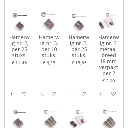
Hamerw
Hamerw
Hamerw
Hamerw
ig nr. 2,
ig nr. 3,
ig nr. 3,
ig nr. 3.
per 25
per 10
per 25
metaal,
stuks.
stuks.
stuks.
breed
18 mm.
€ 11,45
€ 6,35
€ 15,65
verpakt
per 2
€ 2,00
In winkelwagen
In winkelwagen
In winkelwagen
In winkelwage