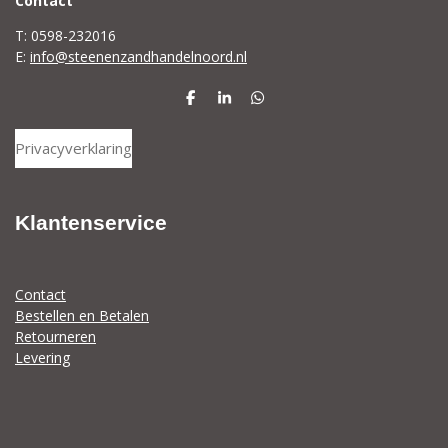
C
ontact
T: 0598-232016
E:
info@steenenzandhandelnoord.nl
D
S
D
e
h
e
l
a
l
Privacyverklaring
e
r
e
n
e
n
Klantenservice
Contact
Bestellen en Betalen
Retourneren
Levering