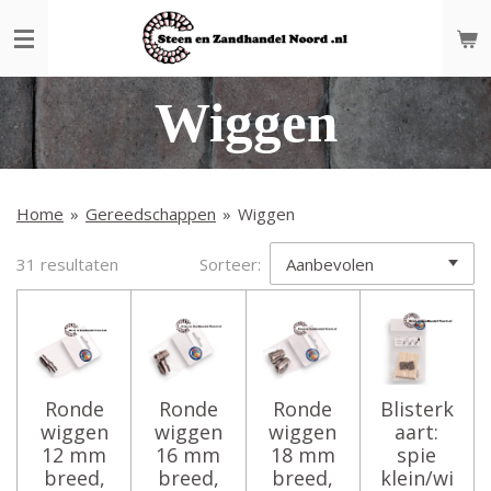
Ga
direct
naar
de
Wiggen
hoofdinhoud
Home
»
Gereedschappen
»
Wiggen
31 resultaten
Sorteer:
Ronde
Ronde
Ronde
Blisterk
wiggen
wiggen
wiggen
aart:
12 mm
16 mm
18 mm
spie
breed,
breed,
breed,
klein/wi