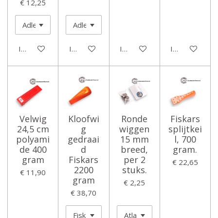
€ 12,25
In winkelwagen
In winkelwagen
In winkelwagen
In winkelwage
Velwig
Kloofwi
Ronde
Fiskars
24,5 cm
g
wiggen
splijtkei
polyami
gedraai
15 mm
l, 700
de 400
d
breed,
gram.
gram
Fiskars
per 2
€ 22,65
2200
stuks.
€ 11,90
gram
€ 2,25
€ 38,70