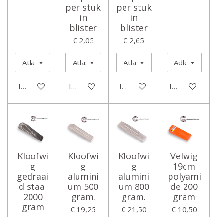
per stuk
per stuk
in
in
blister
blister
€ 2,05
€ 2,65
In winkelwagen
In winkelwagen
In winkelwagen
In winkelwage
Kloofwi
Kloofwi
Kloofwi
Velwig
g
g
g
19cm
gedraai
alumini
alumini
polyami
d staal
um 500
um 800
de 200
2000
gram.
gram.
gram
gram
€ 19,25
€ 21,50
€ 10,50