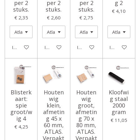
per 2
per 2
per 2
g 2
stuks.
stuks.
stuks.
€ 4,10
€ 2,35
€ 2,60
€ 2,75
In winkelwagen
In winkelwagen
In winkelwagen
In winkelwage
Blisterk
Houten
Houten
Kloofwi
aart:
wig
wig
g staal
spie
klein,
groot,
2000
groot/w
afmetin
afmetin
gram
ig 4
g 45 x
g 70 x
€ 11,05
60 mm,
80 mm,
€ 4,25
ATLAS.
ATLAS.
Verpakt
Verpakt